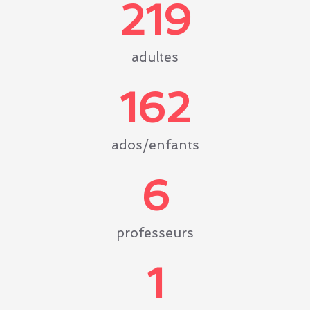
231
adultes
171
ados/enfants
7
professeurs
2