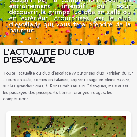
entraînement intensif ou pour
découvrir la grimpe ludique en salle ou
en extérieur, Atoutprises, est le club
d’escalade qui vous fera prendre de la
hauteur.
L'ACTUALITE DU CLUB
D'ESCALADE
Toute l’actualité du club d’escalade Atoutprises club Parisien du 15°
: cours en salle, sorties en falaises, apprentissage en pleine nature,
sur les grandes voies, à Fontainebleau aux Calanques, mais aussi
les passages des passeports blancs, oranges, rouges, les
compétitions ….