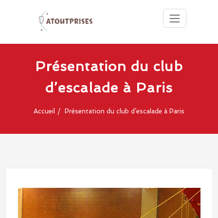
Cours d'escalade en salles,
Atoutprises
grandes voies, escalade de
club
bloc
Skip
to
Présentation du club
d'escalade
content
d’escalade à Paris
Paris 75015
Accueil
Présentation du club d’escalade à Paris