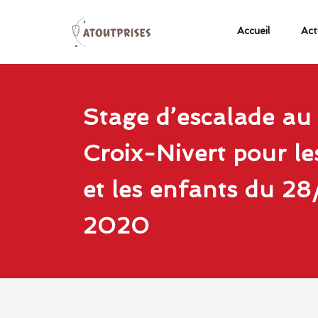
Accueil
Act
Cours
Atoutprises
d'escalade
Skip
club
en salles,
to
grandes
d'escalade
content
Stage d’escalade a
voies,
escalade
Paris
Croix-Nivert pour le
de bloc
75015
et les enfants du 2
2020