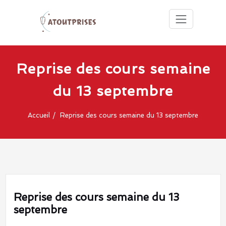
Cours d'escalade en salles,
Atoutprises
grandes voies, escalade de
club
bloc
Skip
to
Reprise des cours semaine
d'escalade
content
du 13 septembre
Paris 75015
Accueil
Reprise des cours semaine du 13 septembre
Reprise des cours semaine du 13
septembre