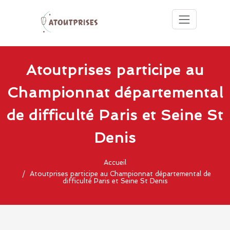
Cours d'escalade en salles,
Atoutprises
grandes voies, escalade de
club
bloc
Skip
to
Atoutprises participe au
d'escalade
content
Championnat départemental
Paris 75015
de difficulté Paris et Seine St
Denis
Accueil
Atoutprises participe au Championnat départemental de
difficulté Paris et Seine St Denis