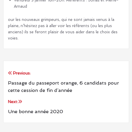
Vendredi 3 janvier 18h-20h. Référents : Jonas et Pierre-
Arnaud
our les nouveaux grimpeurs, qui ne sont jamais venus à la
plaine, n’hésitez pas à aller voir les référents (ou les plus
anciens) ils se feront plaisir de vous aider dans le choix des
voies.
Previous:
Navigation
Passage du passeport orange, 6 candidats pour
de
cette cession de fin d’année
l’article
Next:
Une bonne année 2020